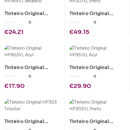
Tinteiro Original
Tinteiro Original
HP364XL Amarelo
HP301XL Preto
0
0
€
24.21
€
49.15
Tinteiro Original
Tinteiro Original
HP903XL Azul
HP951XL Azul
0
0
€
17.90
€
29.90
Tinteiro Original
Tinteiro Original
HP303 Tricolor
HP302XL Preto