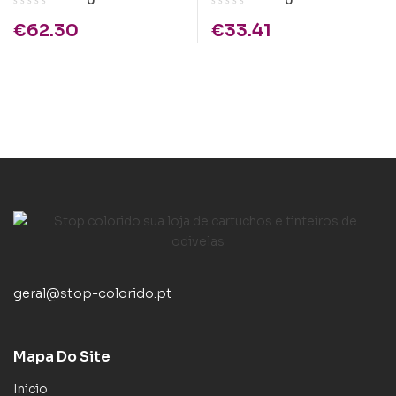
0
0
€
62.30
€
33.41
geral@stop-colorido.pt
Mapa Do Site
Inicio