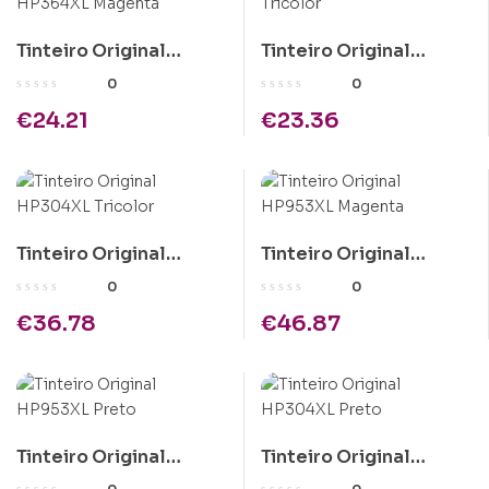
Tinteiro Original
Tinteiro Original
HP364XL Magenta
HP303 Tricolor
0
0
€
24.21
€
23.36
Tinteiro Original
Tinteiro Original
HP304XL Tricolor
HP953XL Magenta
0
0
€
36.78
€
46.87
Tinteiro Original
Tinteiro Original
HP953XL Preto
HP304XL Preto