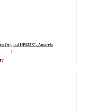
iro Original HP953XL Amarelo
0
87