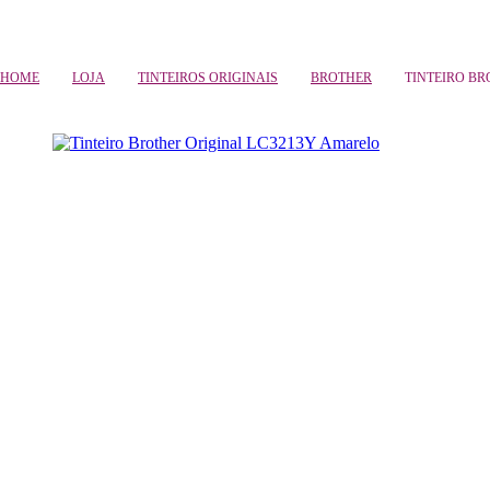
Compras só online
HOME
LOJA
TINTEIROS ORIGINAIS
BROTHER
TINTEIRO BR