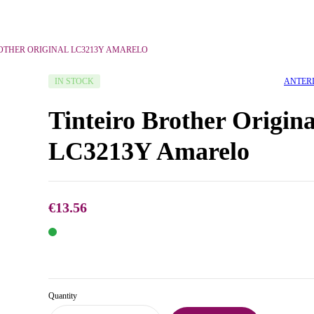
OTHER ORIGINAL LC3213Y AMARELO
AVAILABILITY:
ANTER
IN STOCK
Tinteiro Brother Origina
LC3213Y Amarelo
€
13.56
€
€
13.56
13.56
Quantity