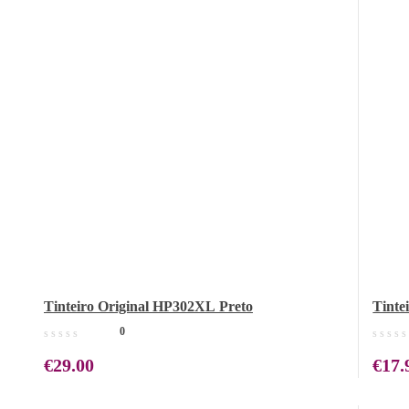
Tinteiro Original HP302XL Preto
Tinte
0
€
29.00
€
17.