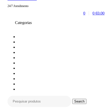
24/7 Atendimento
0
0
€
0.00
Categorias
Toners compativeis
Toners originais
Tinteiros Originais
Tinteiros compativeis
Tinteiros reciclados
Tambores Originais
Material de escritório
Carimbos
Impressoras e Multifunções
Material Informática
Monitores
Search
for:
Search