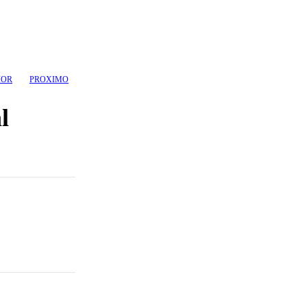
IOR
PROXIMO
l