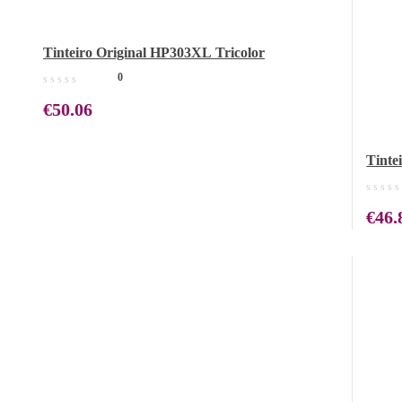
Tinteiro Original HP303XL Tricolor
0
€
50.06
Tinte
€
46.