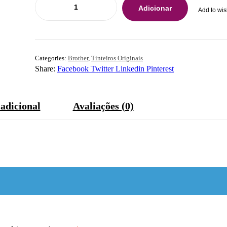
Adicionar
Add to wis
Categories:
Brother
,
Tinteiros Originais
Share:
Facebook
Twitter
Linkedin
Pinterest
adicional
Avaliações (0)