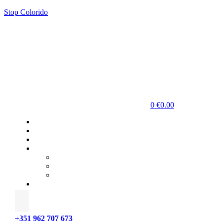
Stop Colorido
0
€
0.00
+351 962 707 673