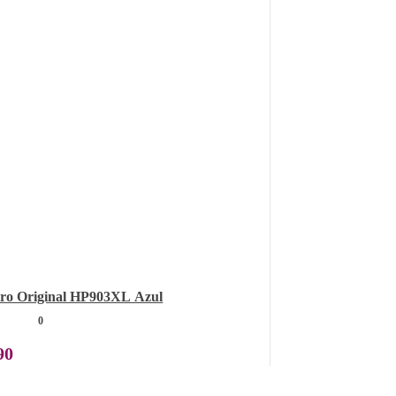
iro Original HP903XL Azul
0
90