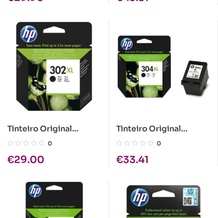
Tinteiro Original
Tinteiro Original
HP302XL Preto
HP304XL Preto
0
0
€
29.00
€
33.41