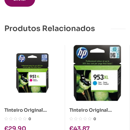
Produtos Relacionados
Tinteiro Original
Tinteiro Original
HP951XL Amarelo
HP953XL Azul
0
0
€
29.90
€
43.87