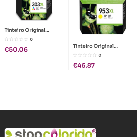
Tinteiro Original
HP303XL Tricolor
0
Tinteiro Original
€
50.06
HP953XL Amarelo
0
€
46.87