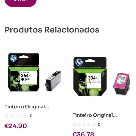
Produtos Relacionados
Tinteiro Original
HP364XL Preto
Tinteiro Original
0
HP304XL Tricolor
0
€
24.90
€
36.78