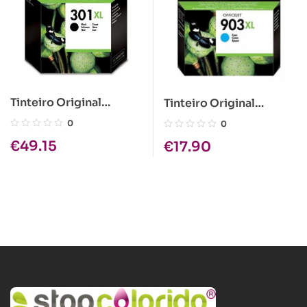
Tinteiro Original
Tinteiro Original
HP301XL Preto
HP903XL Azul
0
0
€
49.15
€
17.90