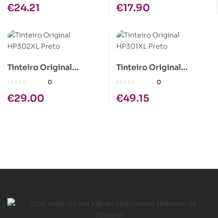
€
24.21
€
17.90
Tinteiro Original
Tinteiro Original
HP302XL Preto
HP301XL Preto
0
0
€
29.00
€
49.15