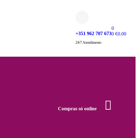
0
+351 962 707 673
0
€
0.00
24/7 Atendimento
Compras só online