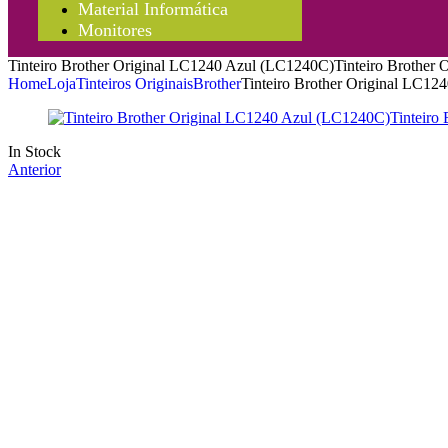
Material Informática
Monitores
Tinteiro Brother Original LC1240 Azul (LC1240C)Tinteiro Brother
Home
Loja
Tinteiros Originais
Brother
Tinteiro Brother Original LC1
In Stock
Anterior