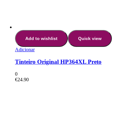
Add to wishlist
Quick view
Adicionar
Tinteiro Original HP364XL Preto
0
€
24.90