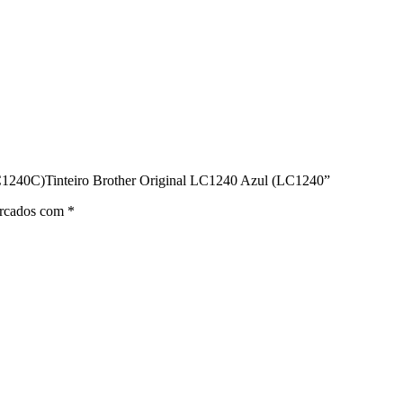
(LC1240C)Tinteiro Brother Original LC1240 Azul (LC1240”
arcados com
*