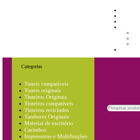
Categorias
Toners compativeis
Toners originais
Tinteiros Originais
Tinteiros compativeis
Tinteiros reciclados
Tambores Originais
Material de escritório
Carimbos
Impressoras e Multifunções