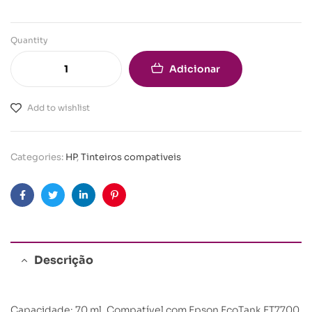
Quantity
Adicionar
Add to wishlist
Categories:
HP
,
Tinteiros compativeis
Facebook
Twitter
Linkedin
Pinterest
Descrição
Capacidade: 70 ml. Compatível com Epson EcoTank ET7700