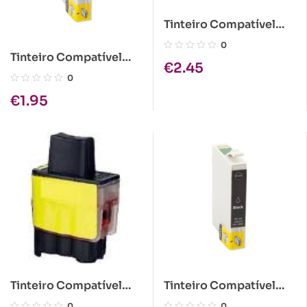
Tinteiro Compatível
Brother LC1240 Preto
0
Tinteiro Compatível
€
2.45
Epson T1282 Azul
0
€
1.95
Tinteiro Compatível
Tinteiro Compatível
Brother LC900/LC950
Epson T1281 Preto
0
0