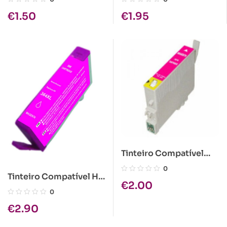
Amarelo
€
1.50
€
1.95
Tinteiro Compatível
Epson T0713/T0893
0
Tinteiro Compatível HP
Magenta
€
2.00
364XL Magenta
0
€
2.90