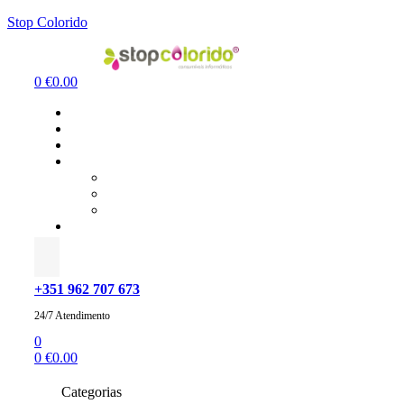
Stop Colorido
Menu
0
€
0.00
+351 962 707 673
24/7 Atendimento
0
0
€
0.00
Categorias