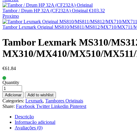
Tambor / Drum HP 32A (CF232A) Original
€
103.32
Proximo
Tambor Lexmark Original MS810/MS811/MS812/MX710/MX711/
Tambor Lexmark MS310/MS31
MX310/MX410/MX510/MX511
€
61.84
Quantity
Adicionar
Add to wishlist
Categories:
Lexmark
,
Tambores Originais
Share:
Facebook
Twitter
Linkedin
Pinterest
Descrição
Informação adicional
Avaliações (0)