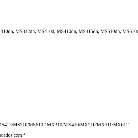
 MS310dn, MS312dn, MS410d, MS410dn, MS415dn, MS510dn, MS610
410/MS415/MS510/MS610 / MX310/MX410/MX510/MX511/MX611”
arcados com
*