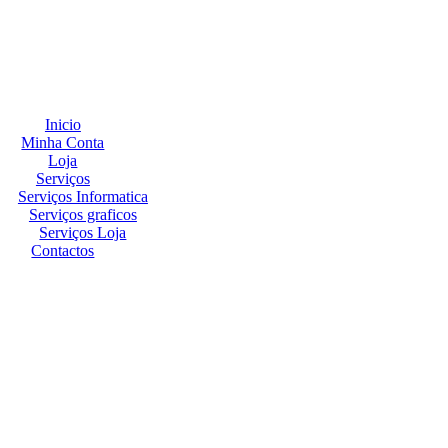
Inicio
Minha Conta
Loja
Serviços
Serviços Informatica
Serviços graficos
Serviços Loja
Contactos