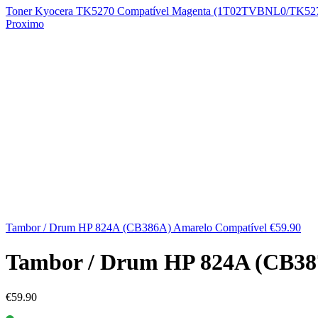
Toner Kyocera TK5270 Compatível Magenta (1T02TVBNL0/TK5
Proximo
Tambor / Drum HP 824A (CB386A) Amarelo Compatível
€
59.90
Tambor / Drum HP 824A (CB38
€
59.90