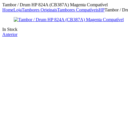
Tambor / Drum HP 824A (CB387A) Magenta Compatível
Home
Loja
Tambores Originais
Tambores Compatíveis
HP
Tambor / D
Availability:
In Stock
Anterior