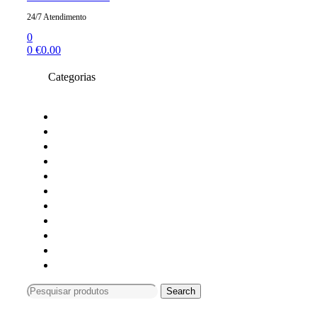
24/7 Atendimento
0
0
€
0.00
Categorias
Toners compativeis
Toners originais
Tinteiros Originais
Tinteiros compativeis
Tinteiros reciclados
Tambores Originais
Material de escritório
Carimbos
Impressoras e Multifunções
Material Informática
Monitores
Search
Search
for:
Compras só online