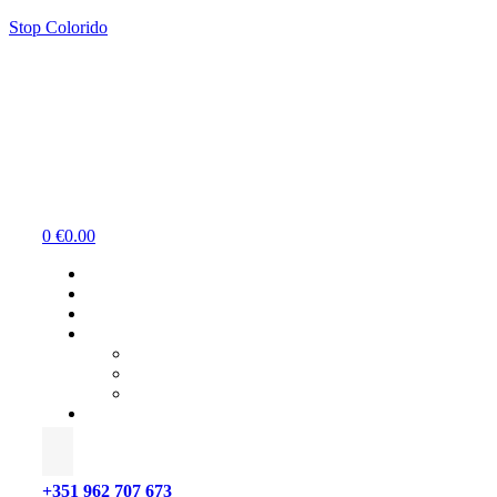
Stop Colorido
Menu
0
€
0.00
+351 962 707 673