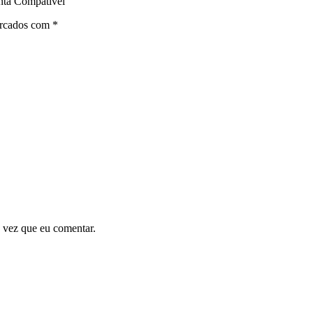
nta Compatível”
arcados com
*
 vez que eu comentar.