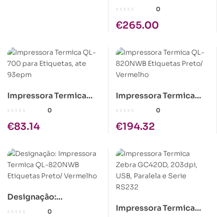
etiquetas com placa de
0
rede integrada, Wi-Fi e
€
265.00
Bluetooth. Permite
imprimir etiquetas de
até 103 mm. de
largura69 etiquetas/
min. – Largura de fita
103mm – Resolução
Impressora Termica
Impressora Termica
300ppp – Rede cablada
QL-700 para Etiquetas,
QL-820NWB Etiquetas
e Wi-Fi
0
0
ate 93epm
Preto/ Vermelho
€
83.14
€
194.32
Designação:
Impressora Termica
Impressora Termica
0