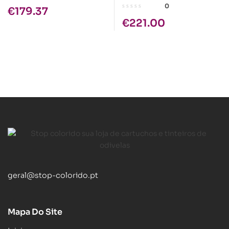
Zebra GC420D, 203dpi,
QL-820NWB Etiquetas
0
€
179.37
USB, Paralela e Serie
Preto/ Vermelho
€
221.00
RS232
geral@stop-colorido.pt
Mapa Do Site