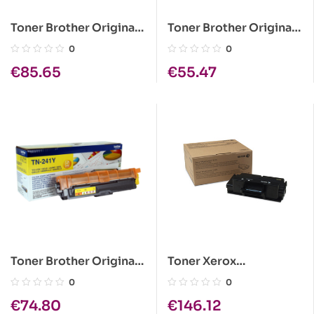
Toner Brother Original
Toner Brother Original
TN-3430
TN-243BK Preto
0
0
€
85.65
€
55.47
Toner Brother Original
Toner Xerox
TN-241 Y Amarelo
Workcentre 3315 / 3325
0
0
Preto Original
€
74.80
€
146.12
106R02311