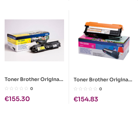
Toner Brother Original
Toner Brother Original
TN-326Y Amarelo
TN-325M Magenta
0
0
€
155.30
€
154.83