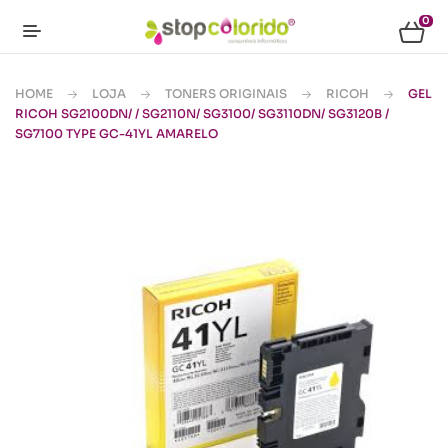
0
HOME
LOJA
TONERS ORIGINAIS
RICOH
GEL
RICOH SG2100DN/ / SG2110N/ SG3100/ SG3110DN/ SG3120B /
SG7100 TYPE GC-41YL AMARELO