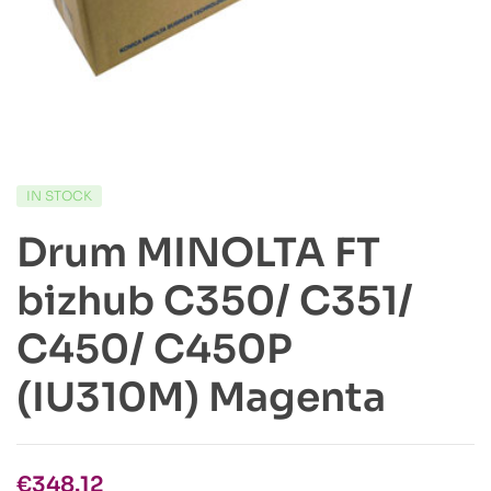
IN STOCK
Drum MINOLTA FT
bizhub C350/ C351/
C450/ C450P
(IU310M) Magenta
€
348.12