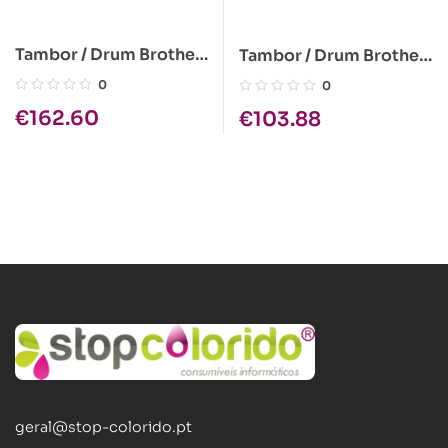
Tambor / Drum Brother
Tambor / Drum Brother
Original DR-3300
Original DR-2000
0
0
€
162.60
€
103.88
geral@stop-colorido.pt