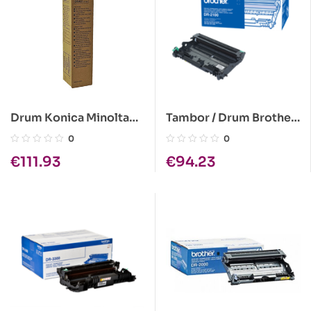
Drum Konica Minolta
Tambor / Drum Brother
7145 DR-401
Original DR-2100
0
0
€
111.93
€
94.23