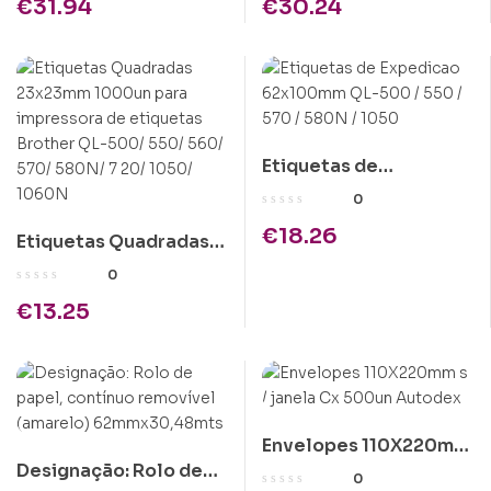
€
31.94
€
30.24
etiquetas
Etiquetas de
Expedicao 62x100mm
0
QL-500 / 550 / 570 /
€
18.26
Etiquetas Quadradas
580N / 1050
23x23mm 1000un para
0
impressora de
€
13.25
etiquetas Brother QL-
500/ 550/ 560/ 570/
580N/ 7 20/ 1050/
1060N
Envelopes 110X220mm
Designação: Rolo de
s / janela Cx 500un
0