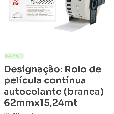
IN STOCK
Designação: Rolo de
película contínua
autocolante (branca)
62mmx15,24mt
SKU:
BRODK22212