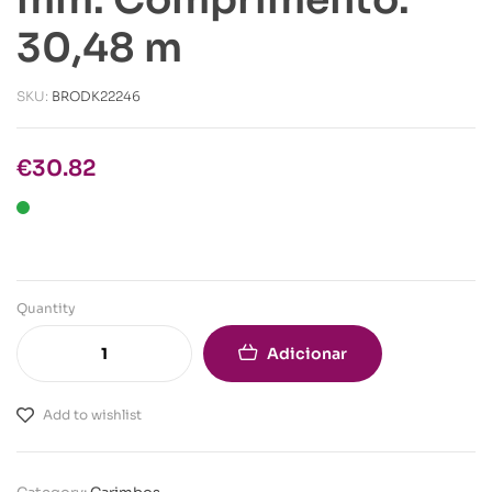
30,48 m
SKU:
BRODK22246
€
30.82
Quantity
Adicionar
Add to wishlist