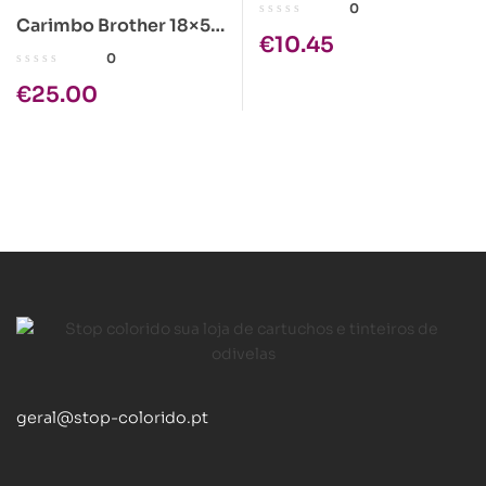
3,8x21mm
0
Carimbo Brother 18×50
€
10.45
Rf: 1850
0
Azul/Preto/Verde/Verm
€
25.00
elho
geral@stop-colorido.pt