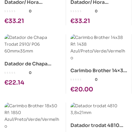
Datador/ Hora
Datador/ Hora
Redondo Trodat 2910-
Redondo Trodat 2910-
0
0
U-24
U-24 (Cópia)
€
33.21
€
33.21
Datador de Chapa
Carimbo Brother 14×38
Trodat 2910/ P06
0
Rf: 1438
60mmx35mm
0
€
22.14
Azul/Preto/Verde/Verm
€
20.00
elho
Datador trodat 4810