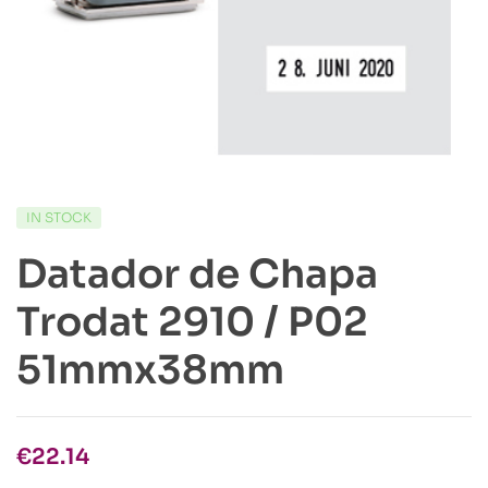
IN STOCK
Datador de Chapa
Trodat 2910 / P02
51mmx38mm
€
22.14