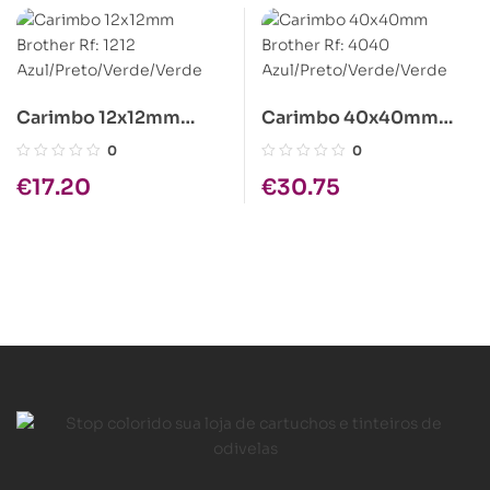
Carimbo 12x12mm
Carimbo 40x40mm
Brother Rf: 1212
Brother Rf: 4040
0
0
Azul/Preto/Verde/Verd
Azul/Preto/Verde/Verd
€
17.20
€
30.75
e
e