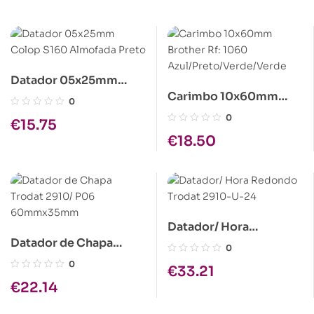
Datador 05x25mm
Carimbo 10x60mm
Colop S160 Almofada
0
Brother Rf: 1060
Preto
0
€
15.75
Azul/Preto/Verde/Verd
€
18.50
e
Datador/ Hora
Datador de Chapa
Redondo Trodat 2910-
0
Trodat 2910/ P06
U-24
0
€
33.21
60mmx35mm
€
22.14