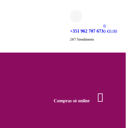
0
+351 962 707 673
0
€
0.00
24/7 Atendimento
Compras só online