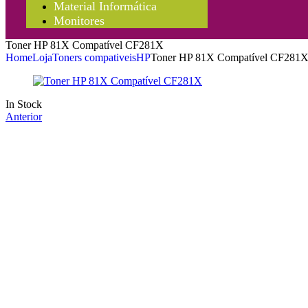
Material Informática
Monitores
Toner HP 81X Compatível CF281X
Home
Loja
Toners compativeis
HP
Toner HP 81X Compatível CF281
In Stock
Anterior