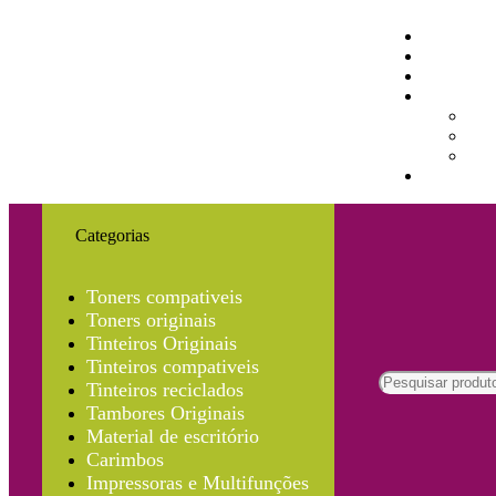
Categorias
Toners compativeis
Toners originais
Tinteiros Originais
Tinteiros compativeis
Tinteiros reciclados
Tambores Originais
Material de escritório
Carimbos
Impressoras e Multifunções