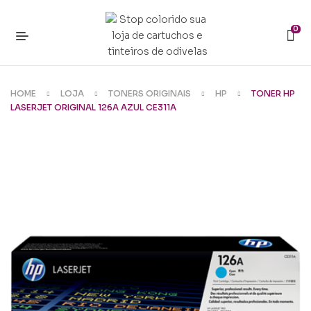
0
HOME
LOJA
TONERS ORIGINAIS
HP
TONER HP
LASERJET ORIGINAL 126A AZUL CE311A