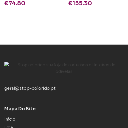
€
74.80
€
155.30
geral@stop-colorido.pt
Mapa Do Site
Inicio
Loja