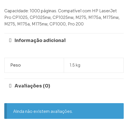
Capacidade: 1000 páginas. Compatível com HP LaserJet
Pro CP1025, CP1025nw, CP1025nw, M275, M175a, M175nw,
M275, M175a, M175nw, CP1000, Pro 200
Informação adicional
Peso
1.5 kg
Avaliações (0)
Ainda não existem avaliações.