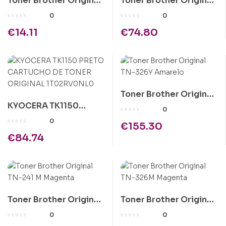
Toner Brother Original
Toner Brother Original
TN-3480
TN-241 C Azul
0
0
€
14.11
€
74.80
Toner Brother Original
KYOCERA TK1150
TN-326Y Amarelo
0
PRETO CARTUCHO DE
0
€
155.30
TONER ORIGINAL
€
84.74
1T02RV0NL0
Toner Brother Original
Toner Brother Original
TN-241 M Magenta
TN-326M Magenta
0
0