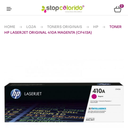
0
HOME
LOJA
TONERS ORIGINAIS
HP
TONER
HP LASERJET ORIGINAL 410A MAGENTA (CF413A)