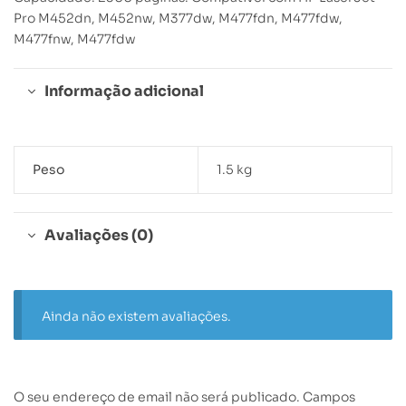
Pro M452dn, M452nw, M377dw, M477fdn, M477fdw,
M477fnw, M477fdw
Informação adicional
Peso
1.5 kg
Avaliações (0)
Ainda não existem avaliações.
O seu endereço de email não será publicado.
Campos