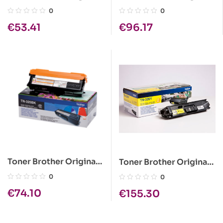
TN-2410
TN-421Y Amarelo
0
0
€
53.41
€
96.17
Toner Brother Original
Toner Brother Original
TN-325BK Preto
TN-326Y Amarelo
0
0
€
74.10
€
155.30