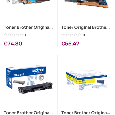
Toner Brother Original
Toner Original Brother
TN-241 C Azul
TN243 Azul
0
0
€
74.80
€
55.47
Toner Brother Original
Toner Brother Original