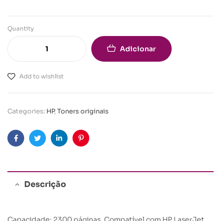
Quantity
Adicionar
Add to wishlist
Categories:
HP
,
Toners originais
Facebook
Twitter
Linkedin
Pinterest
Descrição
Capacidade: 2300 páginas. Compatível com HP LaserJet