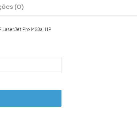
ções (0)
P LaserJet Pro M28a, HP