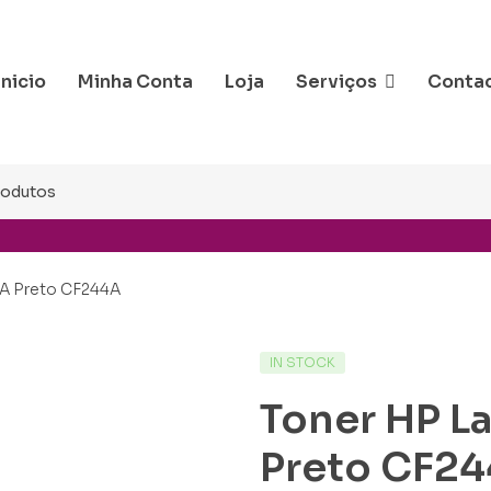
Inicio
Minha Conta
Loja
Serviços
Conta
4A Preto CF244A
IN STOCK
Toner HP L
Preto CF2