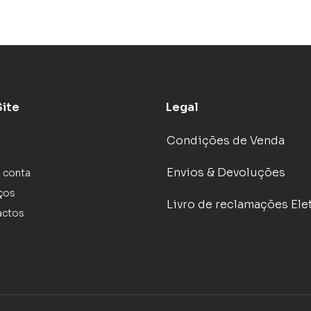
Site
Legal
Condições de Venda
Envios & Devoluções
 conta
ços
Livro de reclamações Ele
actos