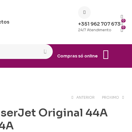
0
ctos
+351 962 707 673
0
24/7 Atendimento
Compras só online
ANTERIOR
PROXIMO
aserJet Original 44A
€
€
138.89
59.90
44A