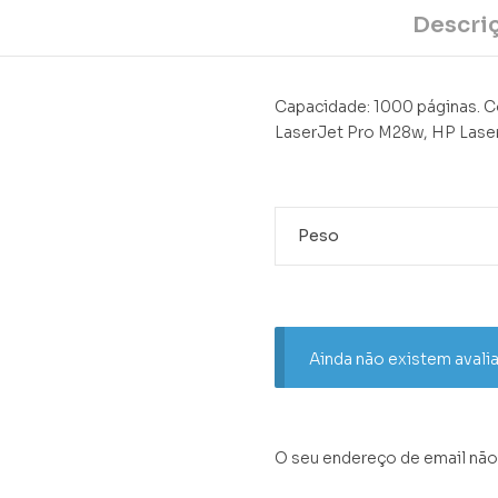
Descri
Capacidade: 1000 páginas. 
LaserJet Pro M28w, HP Lase
Peso
Ainda não existem avali
O seu endereço de email não