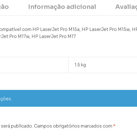
ção
Informação adicional
Avalia
Compatível com HP LaserJet Pro M15a, HP LaserJet Pro M15w, H
rJet Pro M17w, HP LaserJet Pro M17
1.5 kg
ações.
 será publicado.
Campos obrigatórios marcados com
*