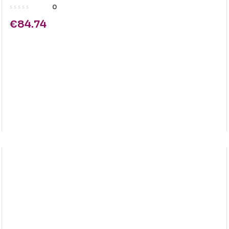
ORIGINAL 1T02RV0NL0
0
€
84.74