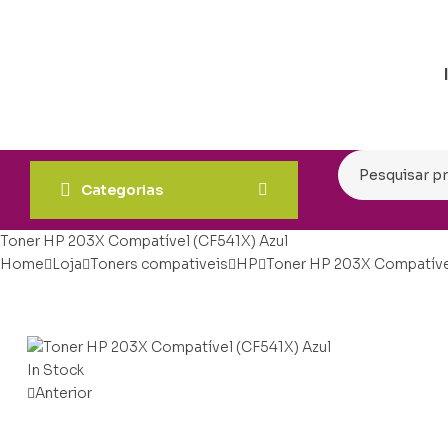
Categorias
Toner HP 203X Compatível (CF541X) Azul
Home
Loja
Toners compativeis
HP
Toner HP 203X Compatível
In Stock
Anterior