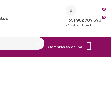
0
0
ctos
+351 962 707 673
24/7 Atendimento
Compras só online