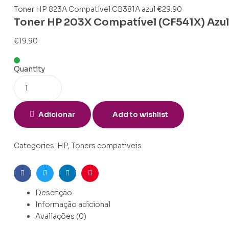
Toner HP 823A Compatível CB381A azul
€
29.90
Toner HP 203X Compatível (CF541X) Azul
€
19.90
Quantity
Adicionar
Add to wishlist
Categories:
HP
,
Toners compativeis
Facebook
Twitter
Linkedin
Pinterest
Descrição
Informação adicional
Avaliações (0)