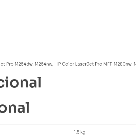
rJet Pro M254dw, M254nw, HP Color LaserJet Pro MFP M280nw, 
cional
onal
1.5 kg