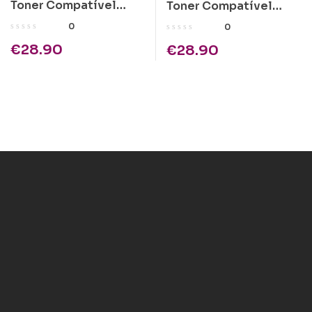
Toner Compatível
Toner Compatível
Epson C1100 Magenta
Epson C1100 Ciano
0
0
Alta Cap.
Alta Cap.
€
28.90
€
28.90