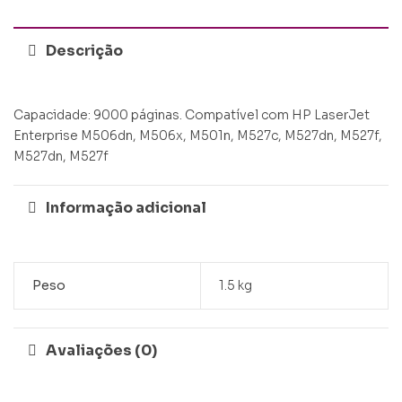
Descrição
Capacidade: 9000 páginas. Compatível com HP LaserJet
Enterprise M506dn, M506x, M501n, M527c, M527dn, M527f,
M527dn, M527f
Informação adicional
Peso
1.5 kg
Avaliações (0)