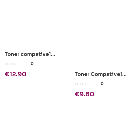
Toner compativel
Kyocera TK-140 Preto
0
€
12.90
Toner Compatível
Kyocera TK-110 Preto
0
€
9.80