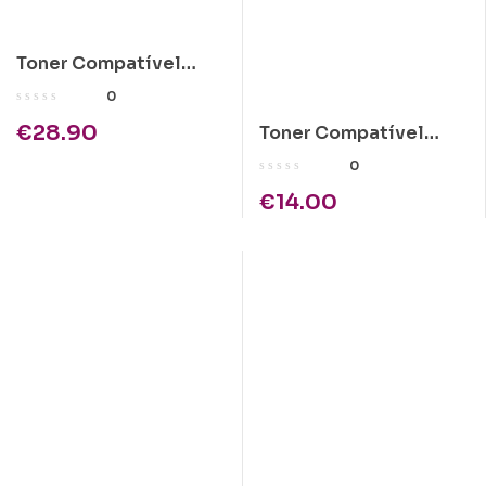
Toner Compatível
Kyocera KM1505
0
1x300gr
€
28.90
Toner Compatível
Kyocera TK-17 1x245gr
0
Preto
€
14.00