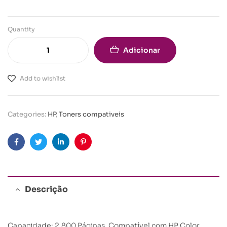
Quantity
Adicionar
Add to wishlist
Categories:
HP
,
Toners compativeis
Facebook
Twitter
Linkedin
Pinterest
Descrição
Capacidade: 2.800 Páginas. Compatível com HP Color