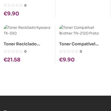
Kyocera TK-18 Preto
0
€
9.90
Toner Reciclado
Toner Compatível
Kyocera TK-330
Brother TN-2120 Preto
0
0
€
21.58
€
9.90