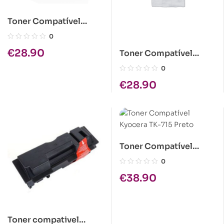
Toner Compatível
Kyocera KM1505
0
1x300gr
€
28.90
Toner Compatível
Epson C1100 Amarelo
0
Alta Cap.
€
28.90
Toner Compatível
Kyocera TK-715 Preto
0
€
38.90
Toner compativel