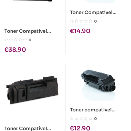
Toner Compativel
Kyocera TK-310 Preto
0
€
14.90
Toner Compatível
Kyocera TK-715 Preto
0
€
38.90
Toner compativel
Kyocera TK-140 Preto
0
€
12.90
Toner Compatível