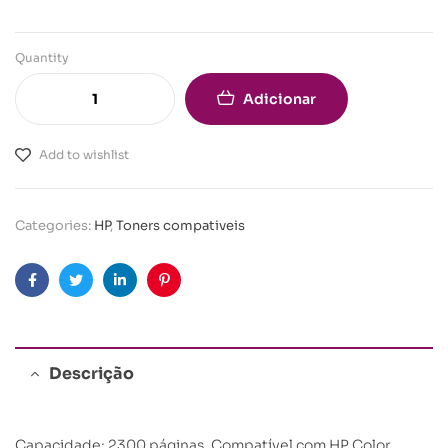
Quantity
Adicionar
Add to wishlist
Categories:
HP
,
Toners compativeis
Facebook
Twitter
Linkedin
Pinterest
Descrição
Capacidade: 2300 páginas. Compatível com HP Color