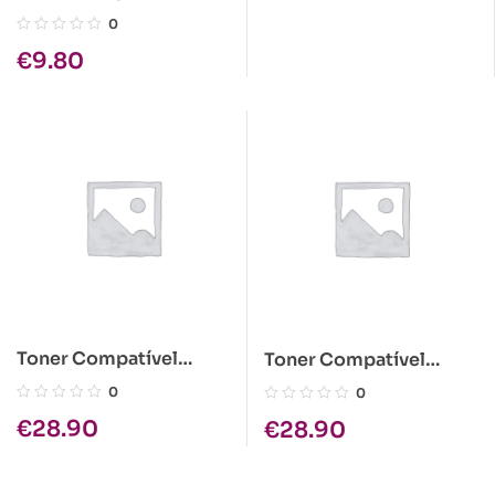
Kyocera TK-110 Preto
0
€
9.80
Toner Compatível
Toner Compatível
Epson C1100 Ciano Alta
Epson C1100 Amarelo
0
0
Cap.
Alta Cap.
€
28.90
€
28.90