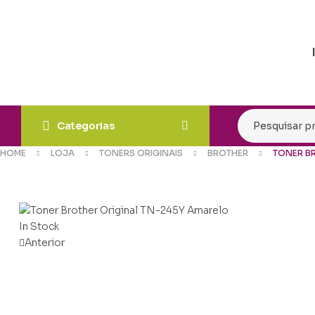
Categorias
HOME
LOJA
TONERS ORIGINAIS
BROTHER
TONER B
In Stock
Anterior