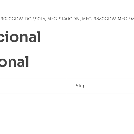
r DCP-9020CDW, DCP,9015, MFC-9140CDN, MFC-9330CDW, MFC
cional
onal
1.5 kg