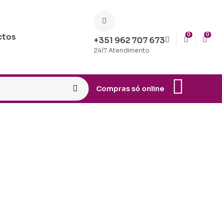
0
0
ctos
+351 962 707 673
24/7 Atendimento
Compras só online