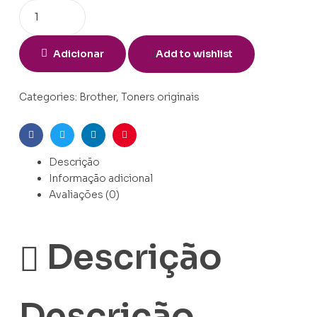
Adicionar
Add to wishlist
Categories:
Brother
,
Toners originais
Facebook
Twitter
Linkedin
Pinterest
Descrição
Informação adicional
Avaliações (0)
Descrição
Descrição