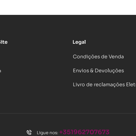
ite
Legal
Condições de Venda
Envios & Devoluções
a
Livro de reclamações Ele
+351962707673
Ligue nos: