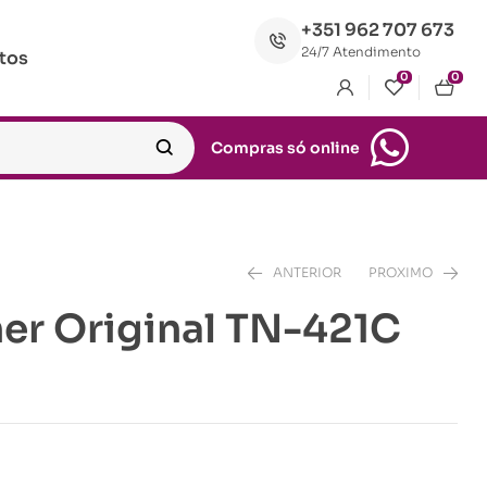
+351 962 707 673
24/7 Atendimento
tos
0
0
Compras só online
ANTERIOR
PROXIMO
her Original TN-421C
€
€
96.17
109.30