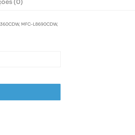
ções (0)
-L8360CDW, MFC-L8690CDW,