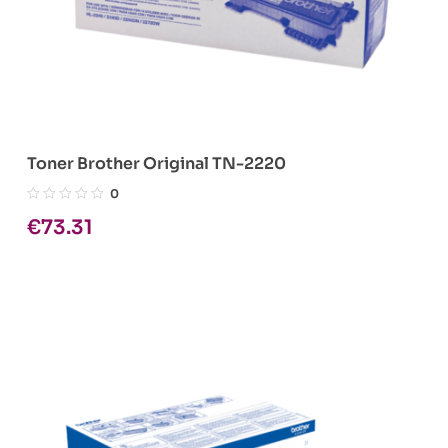
Toner Brother Original TN-2220
0
€
73.31