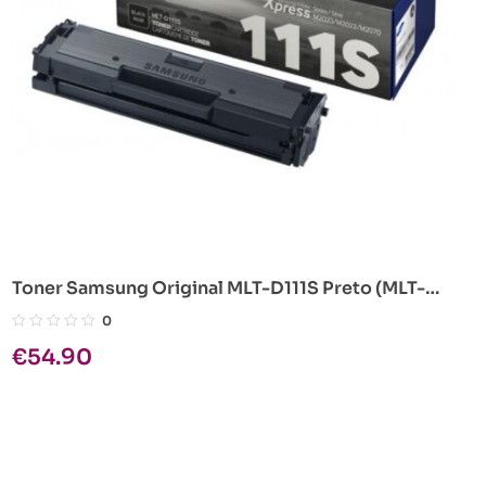
Toner Samsung Original MLT-D111S Preto (MLT-
D111S/ELS)
0
€
54.90