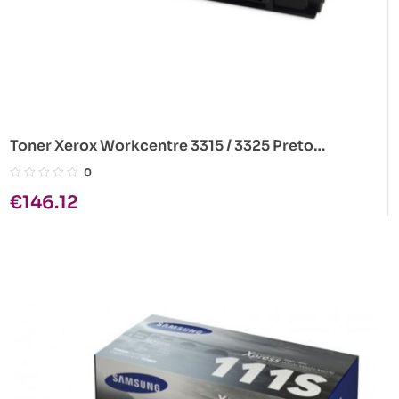
Toner Xerox Workcentre 3315 / 3325 Preto
Original 106R02311
0
€
146.12