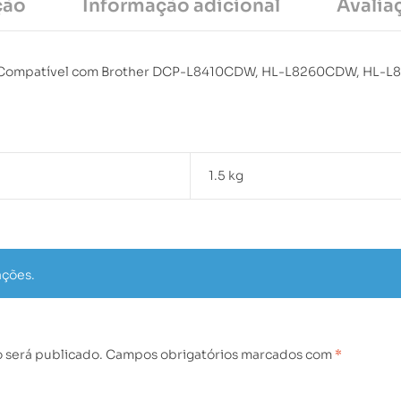
ção
Informação adicional
Avalia
s. Compatível com Brother DCP-L8410CDW, HL-L8260CDW, HL
1.5 kg
ações.
 será publicado.
Campos obrigatórios marcados com
*