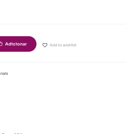
Adicionar
Add to wishlist
inais
t