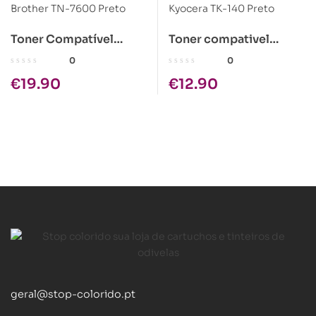
Toner Compatível
Toner compativel
Brother TN-7600 Preto
Kyocera TK-140 Preto
0
0
€
19.90
€
12.90
geral@stop-colorido.pt