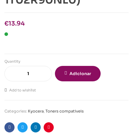
€
13.94
Quantity
Adicionar
Add to wishlist
Categories:
Kyocera
,
Toners compativeis
Facebook
Twitter
Linkedin
Pinterest