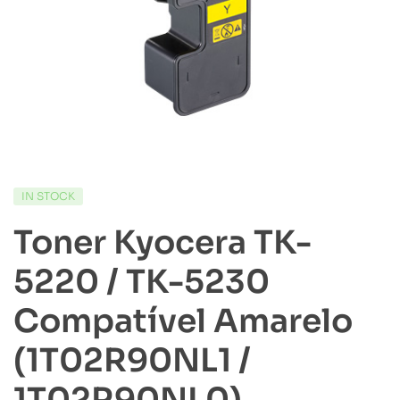
IN STOCK
Toner Kyocera TK-
5220 / TK-5230
Compatível Amarelo
(1T02R90NL1 /
1T02R90NL0)