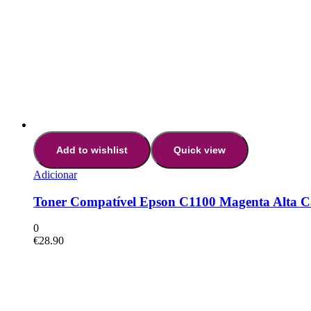
Add to wishlist
Quick view
Adicionar
Toner Compatível Epson C1100 Magenta Alta C
0
€
28.90