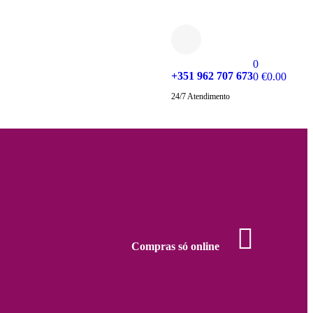
0
+351 962 707 673
0
€
0.00
24/7 Atendimento
Compras só online