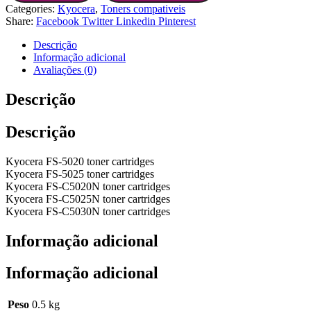
Categories:
Kyocera
,
Toners compativeis
Share:
Facebook
Twitter
Linkedin
Pinterest
Descrição
Informação adicional
Avaliações (0)
Descrição
Descrição
Kyocera FS-5020 toner cartridges
Kyocera FS-5025 toner cartridges
Kyocera FS-C5020N toner cartridges
Kyocera FS-C5025N toner cartridges
Kyocera FS-C5030N toner cartridges
Informação adicional
Informação adicional
Peso
0.5 kg